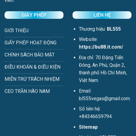
viên.
GIẤY PHÉP
LIÊN HỆ
Thương hiệu:
BL555
GIỚI THIỆU
Website:
GiẤY PHÉP HOẠT ĐỘNG
https://bu88.it.com/
CHÍNH SÁCH BẢO MẬT
Địa chỉ: 70 Đặng Tiến
Đông, An Phú, Quận 2,
ĐIỀU KHOẢN & ĐIỀU KIỆN
thành phố Hồ Chí Minh,
MIỄN TRỪ TRÁCH NHIỆM
Việt Nam.
Email:
CEO TRẦN HÀO NAM
bl555vegas@gmail.com
Số liên hệ:
+84346659794
Sitemap