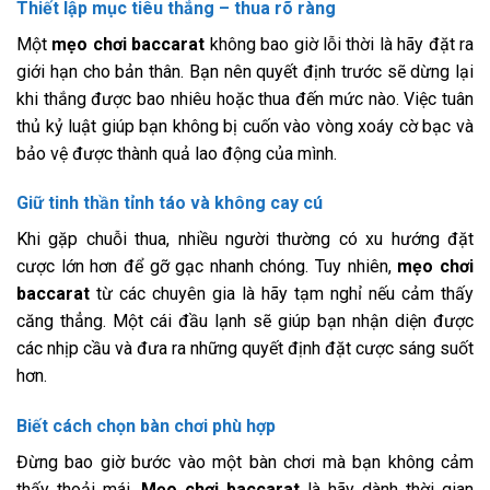
Thiết lập mục tiêu thắng – thua rõ ràng
Một
mẹo chơi baccarat
không bao giờ lỗi thời là hãy đặt ra
giới hạn cho bản thân. Bạn nên quyết định trước sẽ dừng lại
khi thắng được bao nhiêu hoặc thua đến mức nào. Việc tuân
thủ kỷ luật giúp bạn không bị cuốn vào vòng xoáy cờ bạc và
bảo vệ được thành quả lao động của mình.
Giữ tinh thần tỉnh táo và không cay cú
Khi gặp chuỗi thua, nhiều người thường có xu hướng đặt
cược lớn hơn để gỡ gạc nhanh chóng. Tuy nhiên,
mẹo chơi
baccarat
từ các chuyên gia là hãy tạm nghỉ nếu cảm thấy
căng thẳng. Một cái đầu lạnh sẽ giúp bạn nhận diện được
các nhịp cầu và đưa ra những quyết định đặt cược sáng suốt
hơn.
Biết cách chọn bàn chơi phù hợp
Đừng bao giờ bước vào một bàn chơi mà bạn không cảm
thấy thoải mái.
Mẹo chơi baccarat
là hãy dành thời gian