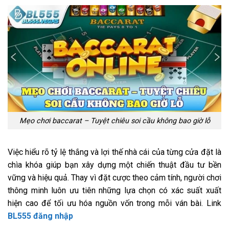
Mẹo chơi baccarat – Tuyệt chiêu soi cầu không bao giờ lỗ
Việc hiểu rõ tỷ lệ thắng và lợi thế nhà cái của từng cửa đặt là
chìa khóa giúp bạn xây dựng một chiến thuật đầu tư bền
vững và hiệu quả. Thay vì đặt cược theo cảm tính, người chơi
thông minh luôn ưu tiên những lựa chọn có xác suất xuất
hiện cao để tối ưu hóa nguồn vốn trong mỗi ván bài. Link
BL555 đăng nhập