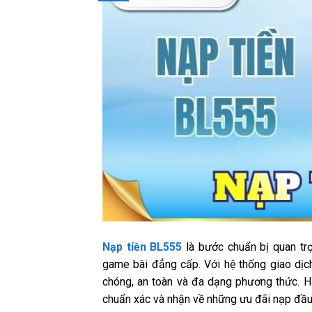
Nạp tiền BL555
là bước chuẩn bị quan tr
game bài đẳng cấp. Với hệ thống giao dịch
chóng, an toàn và đa dạng phương thức. Hã
chuẩn xác và nhận về những ưu đãi nạp đầu