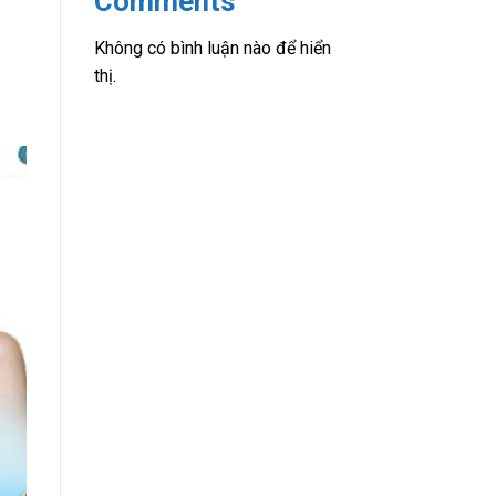
Comments
Không có bình luận nào để hiển
thị.