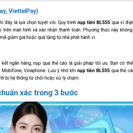
y, ViettelPay)
ì đây là lựa chọn tuyệt vời. Quy trình
nạp tiền BL555
qua ví điệ
ị trên màn hình và xác nhận thanh toán. Phương thức này không
mã giảm giá hoặc quà tặng từ nhà phát hành ví.
kết ngân hàng, nạp qua thẻ cào là giải pháp tối ưu. Bạn có th
, Mobifone, Vinaphone. Lưu ý nhỏ khi
nạp tiền BL555
qua thẻ cà
nh bị hệ thống từ chối hoặc xử lý chậm.
chuẩn xác trong 3 bước