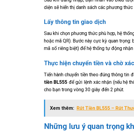
diện sẽ hiển thị danh sách các phương thức
Lấy thông tin giao dịch
Sau khi chọn phương thức phù hợp, hệ thống
hoặc mã QR). Bước này cực kỳ quan trọng: 
mã số riêng biệt) để hệ thống tự động nhận 
Thực hiện chuyển tiền và chờ xá
Tiến hành chuyển tiền theo đúng thông tin đã
tiền BL555
để gửi lệnh xác nhận (nếu hệ t
cho bạn trong vòng 30 giây đến 2 phút.
Xem thêm:
Rút Tiền BL555 – Rút Th
Những lưu ý quan trọng kh