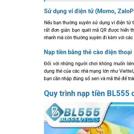
Sử dụng ví điện tử (Momo, ZaloPa
Nếu bạn thường xuyên sử dụng ví điện tử th
rất đơn giản: bạn quét mã QR được hiển th
nhanh mà còn thường xuyên đi kèm với các 
Nạp tiền bằng thẻ cào điện thoại
Đối với những người chơi không muốn liên 
dụng thẻ của các nhà mạng lớn như Viettel
bạn cần nhập đúng số seri và mã thẻ để trá
Quy trình nạp tiền BL555 