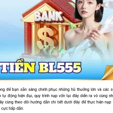
ọng để bạn sẵn sàng chinh phục những hũ thưởng lớn và các 
 tự động hiện đại, quy trình nạp vốn tại đây diễn ra vô cùng n
y cùng theo dõi hướng dẫn chi tiết dưới đây để thực hiện nạp 
 cực hấp dẫn.