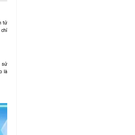
n tử
 chỉ
ể sử
o là