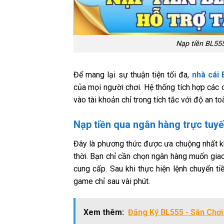
Nạp tiền BL555
Để mang lại sự thuận tiện tối đa,
nhà cái
của mọi người chơi. Hệ thống tích hợp các
vào tài khoản chỉ trong tích tắc với độ an to
Nạp tiền qua ngân hàng trực tuyế
Đây là phương thức được ưa chuộng nhất 
thời. Bạn chỉ cần chọn ngân hàng muốn gia
cung cấp. Sau khi thực hiện lệnh chuyển t
game chỉ sau vài phút.
Xem thêm:
Đăng Ký BL555 - Sân Chơi