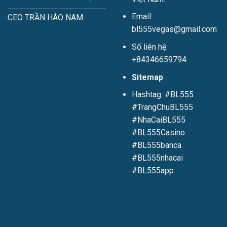
Email:
CEO TRẦN HÀO NAM
bl555vegas@gmail.com
Số liên hệ:
+84346659794
Sitemap
Hashtag:
#BL555
#TrangChuBL555
#NhaCaiBL555
#BL555Casino
#BL555banca
#BL555nhacai
#BL555app