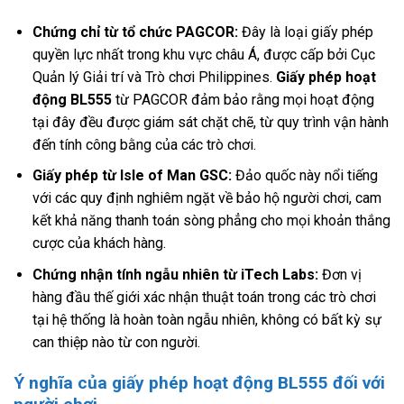
Chứng chỉ từ tổ chức PAGCOR:
Đây là loại giấy phép
quyền lực nhất trong khu vực châu Á, được cấp bởi Cục
Quản lý Giải trí và Trò chơi Philippines.
Giấy phép hoạt
động BL555
từ PAGCOR đảm bảo rằng mọi hoạt động
tại đây đều được giám sát chặt chẽ, từ quy trình vận hành
đến tính công bằng của các trò chơi.
Giấy phép từ Isle of Man GSC:
Đảo quốc này nổi tiếng
với các quy định nghiêm ngặt về bảo hộ người chơi, cam
kết khả năng thanh toán sòng phẳng cho mọi khoản thắng
cược của khách hàng.
Chứng nhận tính ngẫu nhiên từ iTech Labs:
Đơn vị
hàng đầu thế giới xác nhận thuật toán trong các trò chơi
tại hệ thống là hoàn toàn ngẫu nhiên, không có bất kỳ sự
can thiệp nào từ con người.
Ý nghĩa của giấy phép hoạt động BL555 đối với