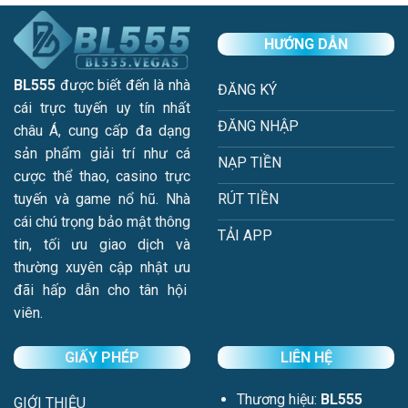
HƯỚNG DẪN
BL555
được biết đến là nhà
ĐĂNG KÝ
cái trực tuyến uy tín nhất
ĐĂNG NHẬP
châu Á, cung cấp đa dạng
sản phẩm giải trí như cá
NẠP TIỀN
cược thể thao, casino trực
tuyến và game nổ hũ. Nhà
RÚT TIỀN
cái chú trọng bảo mật thông
TẢI APP
tin, tối ưu giao dịch và
thường xuyên cập nhật ưu
đãi hấp dẫn cho tân hội
viên.
GIẤY PHÉP
LIÊN HỆ
Thương hiệu:
BL555
GIỚI THIỆU