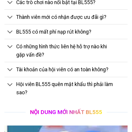
Các trò chơi nào nổi bật tại BL555?
Thành viên mới có nhận được ưu đãi gì?
BL555 có mất phí nạp rút không?
Có những hình thức liên hệ hỗ trợ nào khi
gặp vấn đề?
Tài khoản của hội viên có an toàn không?
Hội viên BL555 quên mật khẩu thì phải làm
sao?
NỘI DUNG MỚI NHẤT BL555