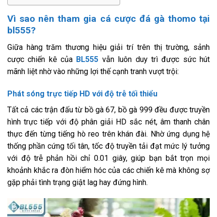
Vì sao nên tham gia cá cược đá gà thomo tại
bl555?
Giữa hàng trăm thương hiệu giải trí trên thị trường, sảnh
cược chiến kê của
BL555
vẫn luôn duy trì được sức hút
mãnh liệt nhờ vào những lợi thế cạnh tranh vượt trội:
Phát sóng trực tiếp HD với độ trễ tối thiểu
Tất cả các trận đấu từ bồ gà 67, bồ gà 999 đều được truyền
hình trực tiếp với độ phân giải HD sắc nét, âm thanh chân
thực đến từng tiếng hò reo trên khán đài. Nhờ ứng dụng hệ
thống phần cứng tối tân, tốc độ truyền tải đạt mức lý tưởng
với độ trễ phản hồi chỉ 0.01 giây, giúp bạn bắt trọn mọi
khoảnh khắc ra đòn hiểm hóc của các chiến kê mà không sợ
gặp phải tình trạng giật lag hay đứng hình.