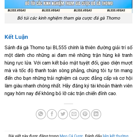
Bỏ túi các kinh nghiệm tham gia cược đá gà Thomo
Kết Luận
Sảnh đá gà Thomo tại BL555 chính là thiên đường giải trí số
một dành cho những ai đam mê những trận hùng kê tranh
hùng rực lửa. Với cam kết bảo mật tuyệt đối, giao diện mượt
mà và tốc độ thanh toán sòng phẳng, chúng tôi tự tin mang
đến cho bạn những trải nghiệm cá cược đẳng cấp và cơ hội
làm giàu nhanh chóng nhất. Hãy đăng ký tài khoản thành viên
ngay hôm nay để không bỏ lỡ các trận chiến đỉnh cao.
Bài viết này được đăng trong
Mẹo Cá Cược
. Đánh dấu
liên kết thường