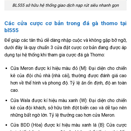
BL555 sở hữu hệ thống giao dịch nạp rút siêu nhanh gọn
Các cửa cược cơ bản trong đá gà thomo tại
bl555
Để giúp các tân thủ dễ dàng nhập cuộc và không gặp bỡ ngỡ,
dưới đây là quy chuẩn 3 cửa đặt cược cơ bản đang được áp
dụng tại hệ thống khi tham gia cược đá gà Thomo:
Cửa Meron được kí hiệu màu đỏ (M): Đại diện cho chiến
kê của đội chủ nhà (nhà cái), thường được đánh giá cao
hơn về thể hình và phong độ.
Tỷ lệ ăn ổn định, độ an toàn
cao.
Cửa Wala được kí hiệu màu xanh (W): Đại diện cho chiến
kê của đội khách, sở hữu tính đột biến cao và dễ tạo nên
những bất ngờ lớn. Tỷ lệ thưởng cao hơn cửa Meron.
Cửa BDD (Hòa) được kí hiệu màu xanh lá (B): Cửa cược