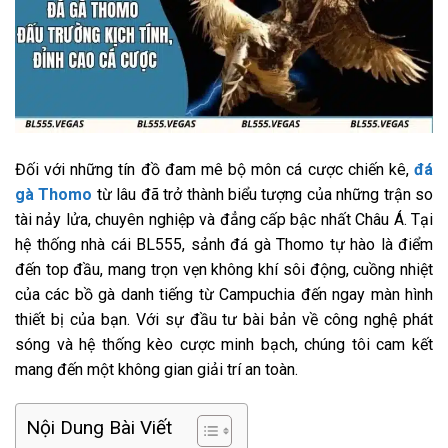
Đối với những tín đồ đam mê bộ môn cá cược chiến kê,
đá
gà Thomo
từ lâu đã trở thành biểu tượng của những trận so
tài nảy lửa, chuyên nghiệp và đẳng cấp bậc nhất Châu Á. Tại
hệ thống nhà cái BL555, sảnh đá gà Thomo tự hào là điểm
đến top đầu, mang trọn vẹn không khí sôi động, cuồng nhiệt
của các bồ gà danh tiếng từ Campuchia đến ngay màn hình
thiết bị của bạn. Với sự đầu tư bài bản về công nghệ phát
sóng và hệ thống kèo cược minh bạch, chúng tôi cam kết
mang đến một không gian giải trí an toàn.
Nội Dung Bài Viết