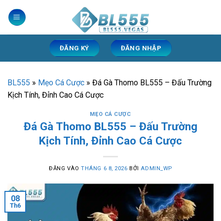
Bỏ
qua
nội
dung
ĐĂNG KÝ
ĐĂNG NHẬP
BL555
»
Mẹo Cá Cược
»
Đá Gà Thomo BL555 – Đấu Trường
Kịch Tính, Đỉnh Cao Cá Cược
MẸO CÁ CƯỢC
Đá Gà Thomo BL555 – Đấu Trường
Kịch Tính, Đỉnh Cao Cá Cược
ĐĂNG VÀO
THÁNG 6 8, 2026
BỞI
ADMIN_WP
08
Th6