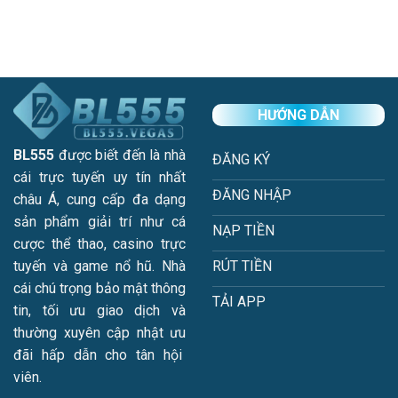
HƯỚNG DẪN
BL555
được biết đến là nhà
ĐĂNG KÝ
cái trực tuyến uy tín nhất
ĐĂNG NHẬP
châu Á, cung cấp đa dạng
sản phẩm giải trí như cá
NẠP TIỀN
cược thể thao, casino trực
tuyến và game nổ hũ. Nhà
RÚT TIỀN
cái chú trọng bảo mật thông
TẢI APP
tin, tối ưu giao dịch và
thường xuyên cập nhật ưu
đãi hấp dẫn cho tân hội
viên.