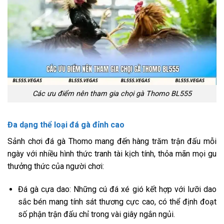
Các ưu điểm nên tham gia chọi gà Thomo BL555
Đa dạng thể loại đá gà đỉnh cao
Sảnh chơi đá gà Thomo mang đến hàng trăm trận đấu mỗi
ngày với nhiều hình thức tranh tài kịch tính, thỏa mãn mọi gu
thưởng thức của người chơi:
Đá gà cựa dao: Những cú đá xé gió kết hợp với lưỡi dao
sắc bén mang tính sát thương cực cao, có thể định đoạt
số phận trận đấu chỉ trong vài giây ngắn ngủi.