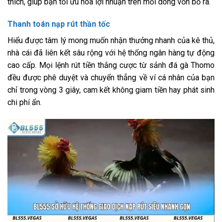
thích, giúp bạn tối ưu hóa lợi nhuận trên mỗi dòng vốn bỏ ra.
Thanh toán nạp rút thần tốc
Hiểu được tâm lý mong muốn nhận thưởng nhanh của kê thủ,
nhà cái đã liên kết sâu rộng với hệ thống ngân hàng tự động
cao cấp. Mọi lệnh rút tiền thắng cược từ sảnh đá gà Thomo
đều được phê duyệt và chuyển thẳng về ví cá nhân của bạn
chỉ trong vòng 3 giây, cam kết không giam tiền hay phát sinh
chi phí ẩn.