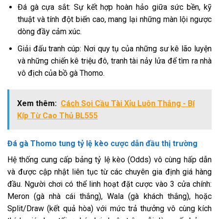
Đá gà cựa sắt: Sự kết hợp hoàn hảo giữa sức bền, kỹ
thuật và tính đột biến cao, mang lại những màn lội ngược
dòng đầy cảm xúc.
Giải đấu tranh cúp: Nơi quy tụ của những sư kê lão luyện
và những chiến kê triệu đô, tranh tài nảy lửa để tìm ra nhà
vô địch của bồ gà Thomo.
Xem thêm:
Cách Soi Cầu Tài Xỉu Luôn Thắng - Bí
Kíp Từ Cao Thủ BL555
Đá gà Thomo tung tỷ lệ kèo cược dẫn đầu thị trường
Hệ thống cung cấp bảng tỷ lệ kèo (Odds) vô cùng hấp dẫn
và được cập nhật liên tục từ các chuyên gia định giá hàng
đầu. Người chơi có thể linh hoạt đặt cược vào 3 cửa chính:
Meron (gà nhà cái thắng), Wala (gà khách thắng), hoặc
Split/Draw (kết quả hòa) với mức trả thưởng vô cùng kích